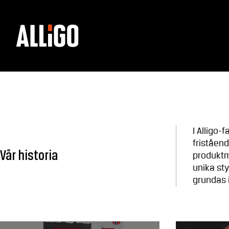
I Alligo
friståen
Vår historia
produktme
unika sty
grundas 