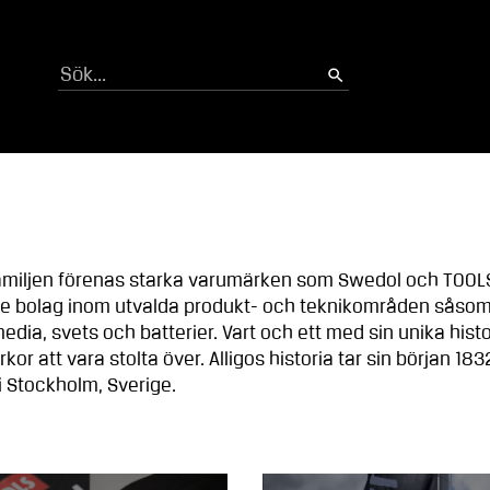
Sök
-familjen förenas starka varumärken som Swedol och TOOL
de bolag inom utvalda produkt- och teknikområden såso
dia, svets och batterier. Vart och ett med sin unika hist
rkor att vara stolta över. Alligos historia tar sin början 183
i Stockholm, Sverige.