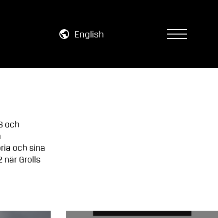
English
S och
m
oria och sina
2 när Grolls