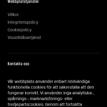
Webbplatstjänster
LÄS MER OM BJÖRNKLÄDER
Villkor
LÄS MER OM AWARD
Integritetspolicy
LÄS MER OM PROWEL
Cookiepolicy
LÄS MER OM INNO
Visselblåsartjänst
LÄS MER OM GESTO
Kontakta oss
LÄS MER OM UNIVERN
Våra butiker
Vår webbplats använder enbart nödvändiga
Alligo växel: +46 (0)8 712 0000
funktionella cookies för att säkerställa att den
fungerar korrekt. Vi använder inga analytiska-,
spårnings-, marknadsförings- eller
tredjepartscookies. Genom att fortsätta