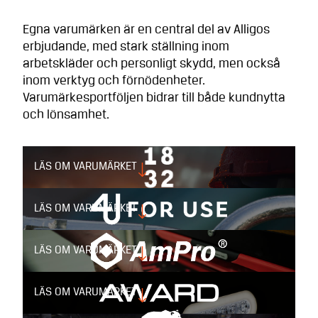
Egna varumärken är en central del av Alligos
erbjudande, med stark ställning inom
arbetskläder och personligt skydd, men också
inom verktyg och förnödenheter.
Varumärkesportföljen bidrar till både kundnytta
och lönsamhet.
LÄS OM VARUMÄRKET
LÄS OM VARUMÄRKET
1832 – Arbetskläder, bas- och
LÄS OM VARUMÄRKET
profilkläder
4USE – Förbrukningsvaror för
LÄS OM VARUMÄRKET
alla tillfällen