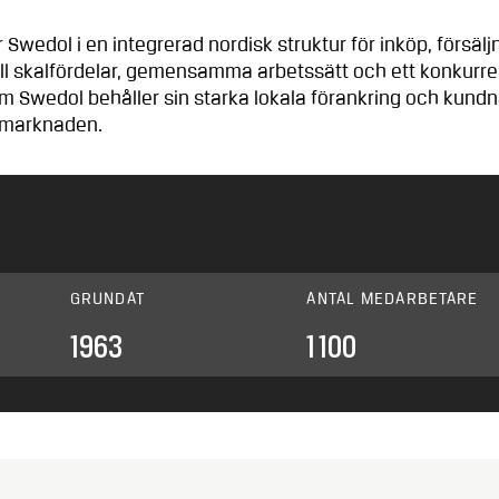
r Swedol i en integrerad nordisk struktur för inköp, försälj
g till skalfördelar, gemensamma arbetssätt och ett konkurre
m Swedol behåller sin starka lokala förankring och kund
 marknaden.
GRUNDAT
ANTAL MEDARBETARE
1963
1 100