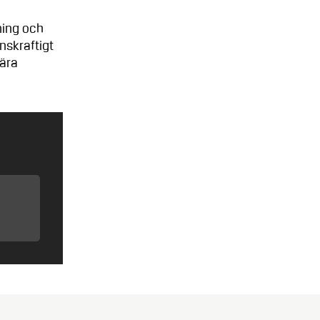
ning och
nskraftigt
nära