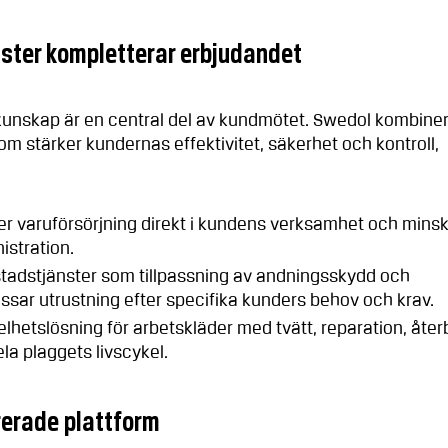
nster kompletterar erbjudandet
unskap är en central del av kundmötet. Swedol kombiner
m stärker kundernas effektivitet, säkerhet och kontroll,
er varuförsörjning direkt i kundens verksamhet och mins
istration.
tadstjänster som tillpassning av andningsskydd och
ssar utrustning efter specifika kunders behov och krav.
lhetslösning för arbetskläder med tvätt, reparation, åte
la plaggets livscykel.
grerade plattform