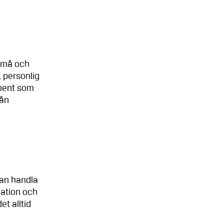
 små och
, personlig
iment som
rån
kan handla
uation och
t alltid