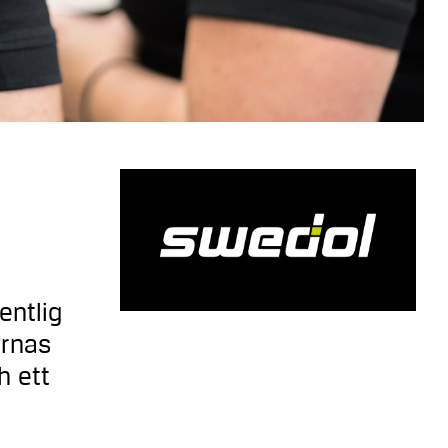
entlig
ernas
h ett