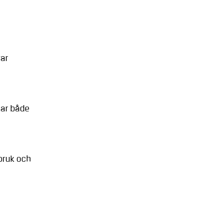
ar
kar både
rbruk och