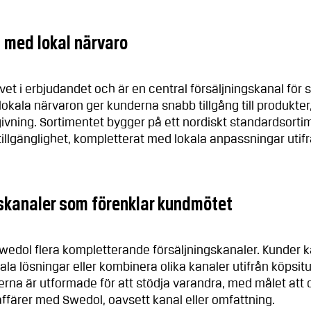
t med lokal närvaro
vet i erbjudandet och är en central försäljningskanal för
okala närvaron ger kunderna snabb tillgång till produkter
givning. Sortimentet bygger på ett nordiskt standardsort
 tillgänglighet, kompletterat med lokala anpassningar utif
gskanaler som förenklar kundmötet
Swedol flera kompletterande försäljningskanaler. Kunder 
itala lösningar eller kombinera olika kanaler utifrån köpsit
rna är utformade för att stödja varandra, med målet att de
affärer med Swedol, oavsett kanal eller omfattning.