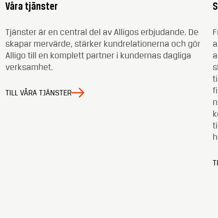
Våra tjänster
S
Tjänster är en central del av Alligos erbjudande. De
F
skapar mervärde, stärker kundrelationerna och gör
a
Alligo till en komplett partner i kundernas dagliga
a
verksamhet.
s
t
f
TILL VÅRA TJÄNSTER
n
k
t
h
T