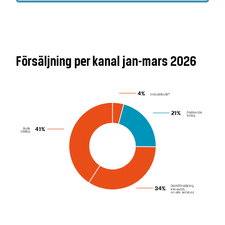
Försäljning per kanal jan-mars 2026
4%
Industributik*
Fristående
21%
bolag
Butik
41%
(SMEs)
Direktförsäljning
34%
inkl.webb,
on-site services