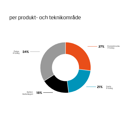
per produkt- och teknikområde
Produktmedia:
27%
17 bolag
Övriga:
34%
8 bolag
Svets:
21%
8 bolag
Batteri:
18%
Batterilagret