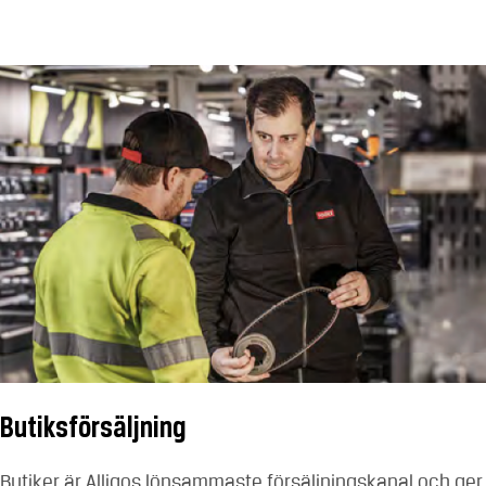
Butiksförsäljning
Butiker är Alligos lönsammaste försäljningskanal och ger