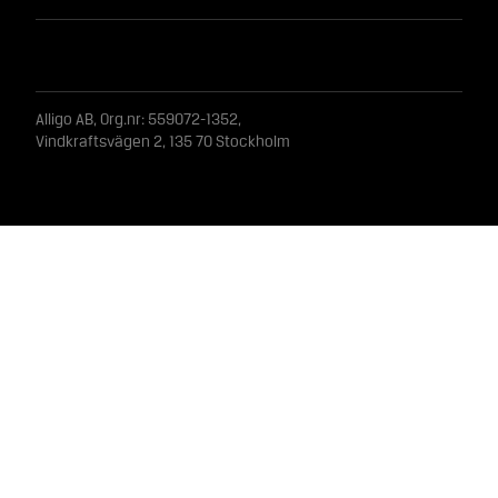
Alligo AB, Org.nr: 559072-1352,
Vindkraftsvägen 2, 135 70 Stockholm