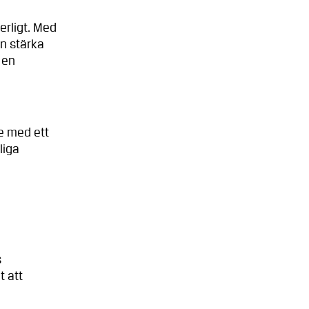
erligt. Med
n stärka
 en
.
e med ett
liga
s
t att