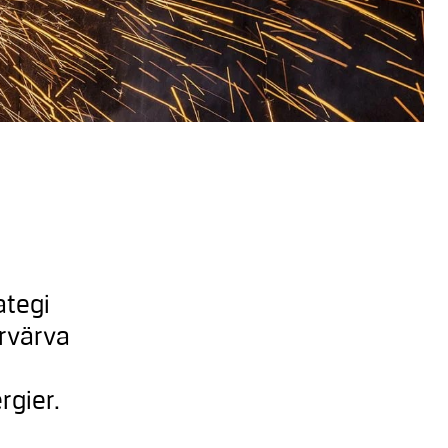
ategi
örvärva
rgier.