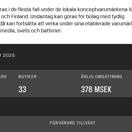
ras i de flesta fall under de lokala konceptvarumärkena S
e och Finland. Undantag kan göras för bolag med tydlig
 då kan fortsätta att verka under sina etablerade varumär
edia, svets och batterier.
V 2025
ÄRV
BUTIKER
ÅRLIG OMSÄTTNING
33
378 MSEK
FÖRVÄRVAD TILLVÄXT