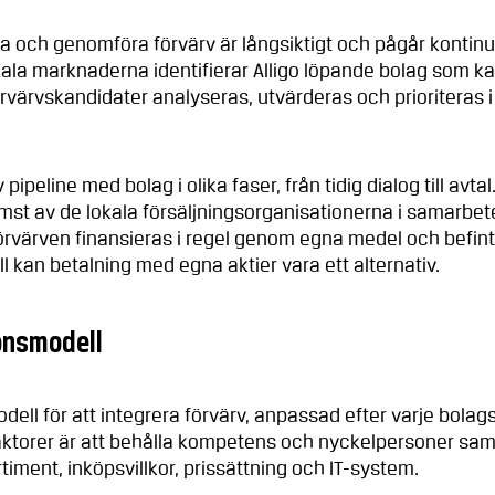
ra och genomföra förvärv är långsiktigt och pågår kontinu
la marknaderna identifierar Alligo löpande bolag som ka
rvärvskandidater analyseras, utvärderas och prioriteras i
pipeline med bolag i olika faser, från tidig dialog till avtal
ämst av de lokala försäljningsorganisationerna i samarbet
örvärven finansieras i regel genom egna medel och befint
fall kan betalning med egna aktier vara ett alternativ.
onsmodell
dell för att integrera förvärv, anpassad efter varje bolag
faktorer är att behålla kompetens och nyckelpersoner sam
ment, inköpsvillkor, prissättning och IT-system.