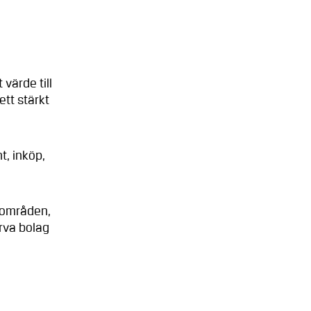
värde till
tt stärkt
, inköp,
tområden,
ärva bolag