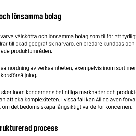
 och lönsamma bolag
rvärva välskötta och lönsamma bolag som tillför ett tydligt 
ar till ökad geografisk närvaro, en bredare kundbas och e
erade produktområden.
samordning av verksamheten, exempelvis inom sortiment
 korsförsäljning.
 sker inom koncernens befintliga marknader och produk
utan att öka komplexiteten. I vissa fall kan Alligo även förv
, om det bedöms skapa långsiktigt värde för koncernen.
trukturerad process