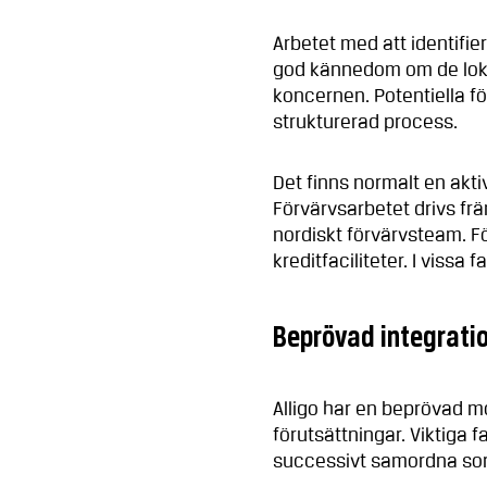
Arbetet med att identifie
god kännedom om de loka
koncernen. Potentiella fö
strukturerad process.
Det finns normalt en aktiv 
Förvärvsarbetet drivs fr
nordiskt förvärvsteam. F
kreditfaciliteter. I vissa 
Beprövad integrati
Alligo har en beprövad mo
förutsättningar. Viktiga 
successivt samordna sorti