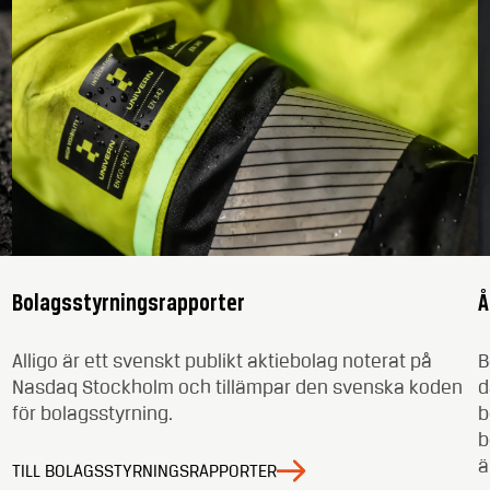
Bolagsstyrningsrapporter
Å
Alligo är ett svenskt publikt aktiebolag noterat på
B
Nasdaq Stockholm och tillämpar den svenska koden
d
för bolagsstyrning.
b
b
ä
TILL BOLAGSSTYRNINGSRAPPORTER