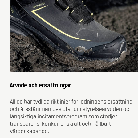
Arvode och ersättningar
Alligo har tydliga riktlinjer för ledningens ersättning
och årsstämman beslutar om styrelsearvoden och
långsiktiga incitamentsprogram som stödjer
transparens, konkurrenskraft och hållbart
värdeskapande.