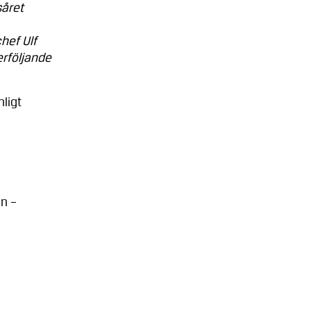
såret
hef Ulf
erföljande
ligt
n –