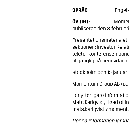
SPRÅK
: Engelsk
ÖVRIGT
: Momentum Grou
publiceras den 8 februari
Presentationsmaterialet
sektionen: Investor Relat
telefonkonferensen börj
tillgänglig på hemsidan e
Stockholm den 15 januari
Momentum Group AB (pub
För ytterligare informati
Mats Karlqvist, Head of I
mats.karlqvist@moment
Denna information lämnad