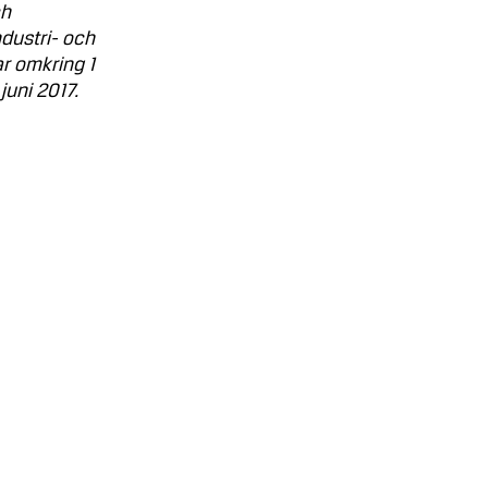
ch
ndustri- och
r omkring 1
uni 2017.