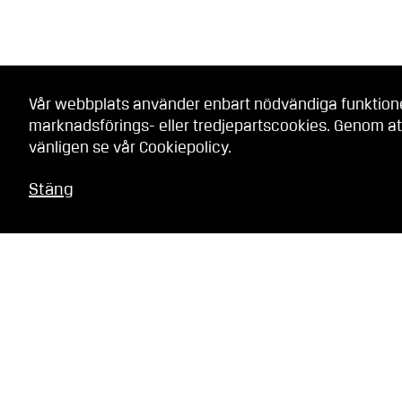
Vår webbplats använder enbart nödvändiga funktionell
marknadsförings- eller tredjepartscookies. Genom at
vänligen se vår
Cookiepolicy
.
Stäng