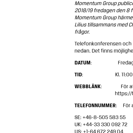
Momentum Group publicera
2018/19 fredagen den 8 f
Momentum Group härmed i
Lilius tillsammans med C
frågor.
Telefonkonferensen och pr
nedan. Det finns möjligh
DATUM
: Fredag den 
TID
: Kl. 11:00 C
WEBBLÄNK
: För att fö
https://financial
TELEFONNUMMER
: För a
SE: +46-8-505 583 55
UK: +44-33 330 092 72
US: +1-64 672 249 04