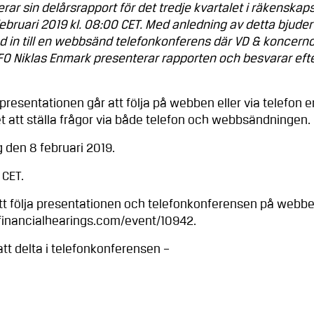
r sin delårsrapport för det tredje kvartalet i räkenskap
ebruari 2019 kl. 08:00 CET. Med anledning av detta bjuder
n till en webbsänd telefonkonferens där VD & koncernc
FO Niklas Enmark presenterar rapporten och besvarar eft
esentationen går att följa på webben eller via telefon en
et att ställa frågor via både telefon och webbsändningen.
8 februari 2019.
ET.
lja presentationen och telefonkonferensen på webbe
hearings.com/event/10942.
tt delta i telefonkonferensen –