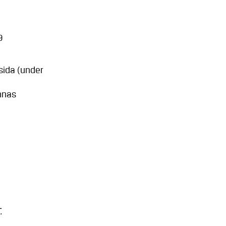
9
sida (under
nnas
.