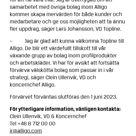
för att nå våra mål. Jag är övertygad om att
samarbetet med övriga bolag inom Alligo
kommer skapa mervärden för både kunder och
medarbetare och ge oss möjligheten att ta ännu
fler uppdrag, säger Lars Johansson, VD Topline.
– Jag är glad att kunna välkomna Topline till
Alligo. De blir ett värdefullt tillskott till vår
växande grupp av bolag inom profilprodukter
och arbetskläder. Vi har för avsikt att fortsätta
förvärva välskötta bolag som passar in i vår
strategi, säger Clein Ullenvik, VD och
koncernchef Alligo.
Förvärvet förväntas slutföras den 1 juni 2023.
För ytterligare information, vänligen kontakta:
Clein Ullenvik, VD & Koncernchef
Tel +46 8 712 00 00
ir@alligo.com