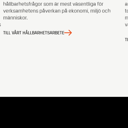
hållbarhetsfrågor som är mest väsentliga för
a
verksamhetens påverkan på ekonomi, miljö och
t
människor.
m
s
v
TILL VÅRT HÅLLBARHETSARBETE
T