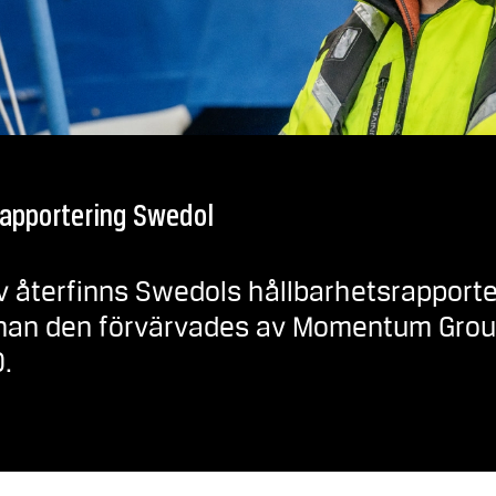
rapportering Swedol
kiv återfinns Swedols hållbarhetsrapport
nan den förvärvades av Momentum Group
.