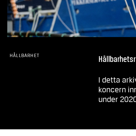
HÅLLBARHET
Hållbarhets
I detta ar
koncern in
under 2020