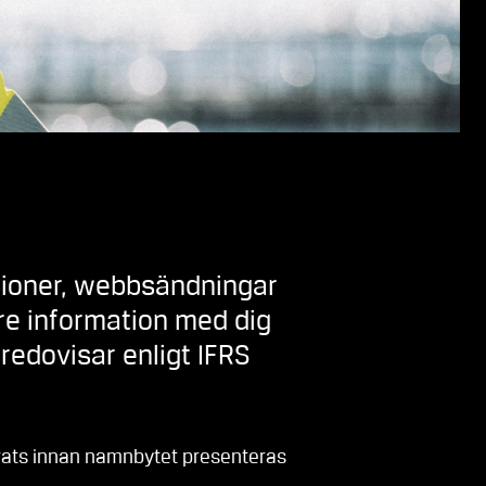
tationer, webbsändningar
are information med dig
o redovisar enligt IFRS
erats innan namnbytet presenteras