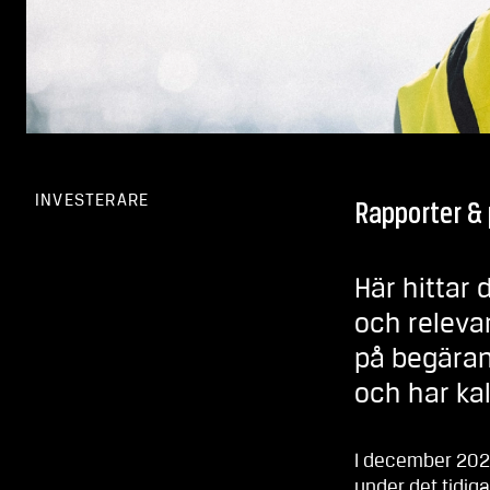
INVESTERARE
Rapporter &
Här hittar 
och relevan
på begäran
och har ka
I december 2021
under det tidi