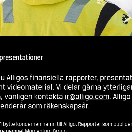
 presentationer
du Alligos finansiella rapporter, presen
t videomaterial. Vi delar gärna ytterlig
, vänligen kontakta
ir@alligo.com
. Allig
lenderår som räkenskapsår.
 bytte koncernen namn till Alligo. Rapporter som public
gare namnet Momentum Group.