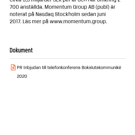
cirka 9,5 miljarder SEK per år och har omkring 2
700 anställda. Momentum Group AB (publ) är
noterat på Nasdaq Stockholm sedan juni
2017. Läs mer på www.momentum.group.
Dokument
PR Inbjudan till telefonkonferens Bokslutskommuniké
2020