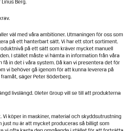
 Linus Berg.
krav.
aller väl med våra ambitioner. Utmaningen för oss som
era på ett hanterbart sätt. Vi har ett stort sortiment.
 produktnivå på ett sätt som kräver mycket manuell
gden. I stället måste vi hämta in information från våra
h få in det i våra system. Då kan vi presentera det för
om vi behöver gå igenom för att kunna leverera på
s framåt, säger Peter Söderberg.
gd livslängd. Oleter Group vill se till att produkterna
 Vi köper in maskiner, material och skyddsutrustning
 just nu är att mycket produceras så billigt som
 vi ofta kasta den omgående i stället för att fortsätta