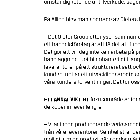
omständigheter de är tillverkade, säger
På Alligo blev man sporrade av Oleters 
– Det Oleter Group efterlyser sammanf
ett handelsföretag är att få det att fung
Det gör att vi i dag inte kan arbeta på
handläggning. Det blir ohanterligt i län
leverantörer på ett strukturerat sätt oc
kunden. Det är ett utvecklingsarbete s
våra kunders förväntningar. Det för os
ETT ANNAT VIKTIGT
fokusområde är förlän
de köper in lever längre.
– Vi är ingen producerande verksamhet.
från våra leverantörer. Samhällstrenden
möjligt. Om en produkt går sönder måste