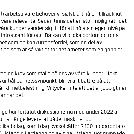
 arbetsgivare behöver vi självklart nå en tillräckligt
t vara relevanta. Sedan finns det en stor möjlighet i det
åra kunder vänder sig till för att höja sin egen nivå på
 intressant för oss. Då kan vi blicka bortom de rena
het som en konkurrensfördel, som en del av
ting som är så viktigt för det arbetet som en ”jobbig”
rad de krav som ställs på oss av våra kunder. I takt
 ur hållbarhetssynpunkt, blir vi allt bättre på att
 klimatbelastning. Vi tycker inte att det är jobbigt när
komnar det.
igo har förtätat diskussionerna med under 2022 är
go har länge levererat både maskiner och
 olika bolag, som i dag sysselsätter 2 100 medarbetare i
ullständig kartläggning av sina utsläpp. Det mynnade