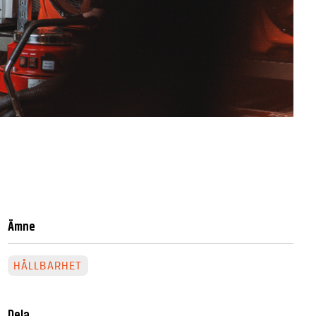
Ämne
HÅLLBARHET
Dela