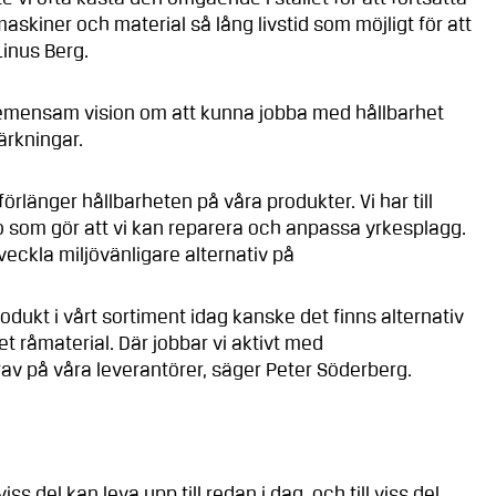
maskiner och material så lång livstid som möjligt för att
Linus Berg.
gemensam vision om att kunna jobba med hållbarhet
ärkningar.
förlänger hållbarheten på våra produkter. Vi har till
som gör att vi kan reparera och anpassa yrkesplagg.
eckla miljövänligare alternativ på
rodukt i vårt sortiment idag kanske det finns alternativ
et råmaterial. Där jobbar vi aktivt med
rav på våra leverantörer, säger Peter Söderberg.
iss del kan leva upp till redan i dag, och till viss del