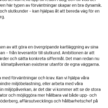
 Den här typen av förväntningar skapar en bra dynamik.
r och slutkunder – kan hjälpas åt att bereda väg för en
rg.
essen av att göra en övergripande kartläggning av sina
 – från leverantör till slutkund. Ambitionen är att
gärder och sätta konkreta siffermål. Det man redan nu
ts klimatpåverkan existerar utanför de egna väggarna.
bba med förväntningar och krav. Kan vi hjälpa våra
mindre miljöbelastning, eller arbeta med våra
sin miljöpåverkan, är det där vi kommer att se de stora
litator och möjliggöra mer hållbara val både upp- och
Söderberg, affärsutvecklings och hållbarhetschef på