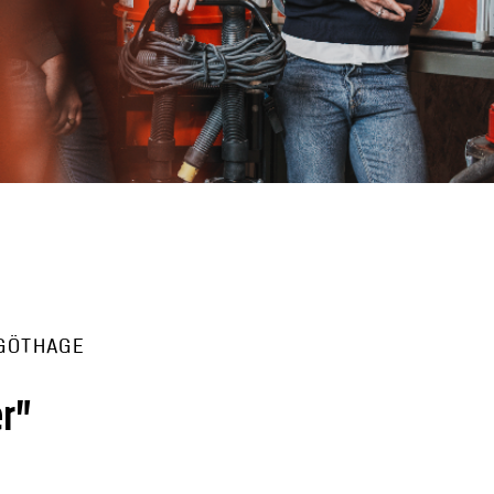
 GÖTHAGE
er”