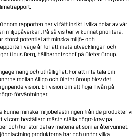
klimatrapport.
Genom rapporten har vi fått insikt i vilka delar av vår
n miljöpåverkan. På så vis har vi kunnat prioritera,
r störst potential att minska miljö- och
rapporten varje år för att mäta utvecklingen och
ger Linus Berg, hållbarhetschef på Oleter Group.
ngagemang och uthållighet. För att inte tala om
onerna mellan Alligo och Oleter Group blev det
gripande vision. En vision om att höja nivån på
ögre förväntningar.
 ska kunna minska miljöbelastningen från de produkter vi
t vi som beställare måste ställa högre krav på
köper och hur stor del av materialet som är återvunnet.
iljöbelastning produkterna har och under vilka