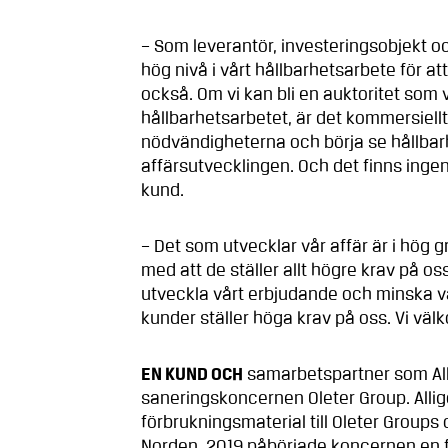
– Som leverantör, investeringsobjekt och
hög nivå i vårt hållbarhetsarbete för at
också. Om vi kan bli en auktoritet som v
hållbarhetsarbetet, är det kommersiellt
nödvändigheterna och börja se hållbar
affärsutvecklingen. Och det finns ingen
kund.
– Det som utvecklar vår affär är i hög g
med att de ställer allt högre krav på oss
utveckla vårt erbjudande och minska vår
kunder ställer höga krav på oss. Vi väl
EN KUND OCH
samarbetspartner som All
saneringskoncernen Oleter Group. Alli
förbrukningsmaterial till Oleter Groups
Norden. 2019 påbörjade koncernen en f