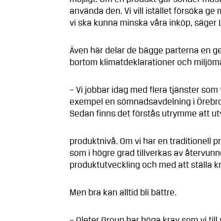
använda den. Vi vill istället försöka ge 
vi ska kunna minska våra inköp, säger 
Även här delar de bägge parterna en 
bortom klimatdeklarationer och miljöm
– Vi jobbar idag med flera tjänster som 
exempel en sömnadsavdelning i Örebro 
Sedan finns det förstås utrymme att utv
produktnivå. Om vi har en traditionell p
som i högre grad tillverkas av återvunn
produktutveckling och med att ställa k
Men bra kan alltid bli bättre.
– Oleter Group har höga krav som vi till v