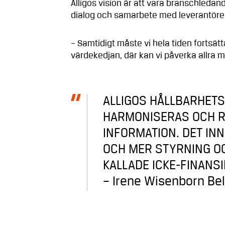
Alligos vision är att vara branschledan
dialog och samarbete med leverantöre
– Samtidigt måste vi hela tiden fortsät
värdekedjan, där kan vi påverka allra 
ALLIGOS HÅLLBARHETS
HARMONISERAS OCH R
INFORMATION. DET IN
OCH MER STYRNING OC
KALLADE ICKE-FINANS
– Irene Wisenborn Bel