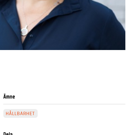
Ämne
HÅLLBARHET
Dela