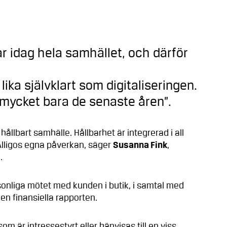
r idag hela samhället, och därför
lika självklart som digitaliseringen.
 mycket bara de senaste åren”.
 hållbart samhälle. Hållbarhet är integrerad i all
Alligos egna påverkan, säger
Susanna Fink
,
.
ersonliga mötet med kunden i butik, i samtal med
den finansiella rapporten.
som är intressestyrt eller hänvisas till en viss